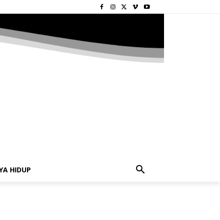
YA HIDUP