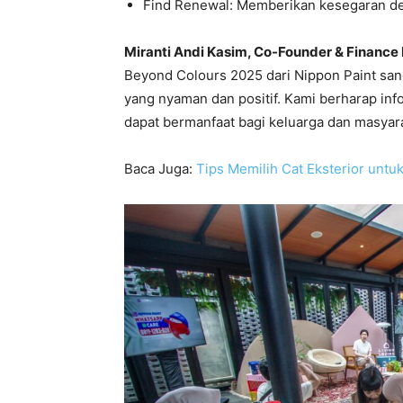
Find Renewal: Memberikan kesegaran den
Miranti Andi Kasim, Co-Founder & Finance 
Beyond Colours 2025 dari Nippon Paint sa
yang nyaman dan positif. Kami berharap inf
dapat bermanfaat bagi keluarga dan masyar
Baca Juga:
Tips Memilih Cat Eksterior unt