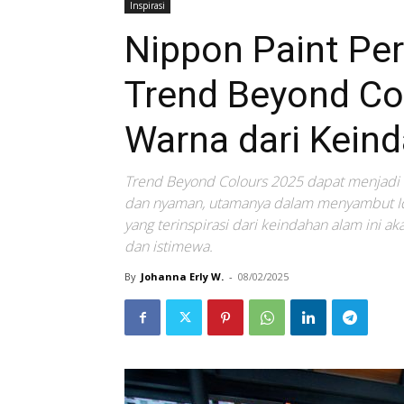
Inspirasi
Nippon Paint Pe
Trend Beyond Col
Warna dari Kein
Trend Beyond Colours 2025 dapat menjadi i
dan nyaman, utamanya dalam menyambut Idul
yang terinspirasi dari keindahan alam ini 
dan istimewa.
By
Johanna Erly W.
-
08/02/2025