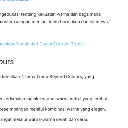
mengedukasi tentang kekuatan warna dan bagaimana
osfer ruangan menjadi lebih bermakna dan istimewa,”
ankan Rumah dari Cuaca Ekstrem Tropis
ours
rkenalkan 4 tema Trend Beyond Colours, yang
 kedamaian melalui warna-warna netral yang lembut.
keseimbangan melalui kombinasi warna yang elegan.
ngat melalui warna-warna cerah dan ceria.