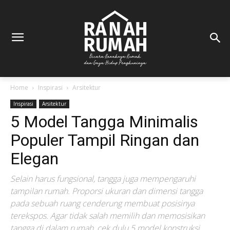
Home
Inspirasi
Arsitektur
Inspirasi
Arsitektur
5 Model Tangga Minimalis
Populer Tampil Ringan dan
Elegan
Selain harus fungsional, tangga juga mempengaruhi
tampilan rumah. Proporsi ukuran dan dimensi tangga
pada sebuah ruang cenderung membuat posisinya
terekspos. Agar tidak salah memilih dan memosisikan
tangga di dalam rumah, cek dulu 5 model konstruksi