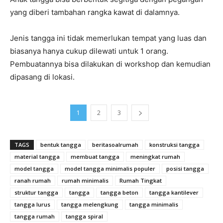
yang diberi tambahan rangka kawat di dalamnya.
Jenis tangga ini tidak memerlukan tempat yang luas dan
biasanya hanya cukup dilewati untuk 1 orang.
Pembuatannya bisa dilakukan di workshop dan kemudian
dipasang di lokasi.
1
2
3
TAGS
bentuk tangga
beritasoalrumah
konstruksi tangga
material tangga
membuat tangga
meningkat rumah
model tangga
model tangga minimalis populer
posisi tangga
ranah rumah
rumah minimalis
Rumah Tingkat
struktur tangga
tangga
tangga beton
tangga kantilever
tangga lurus
tangga melengkung
tangga minimalis
tangga rumah
tangga spiral