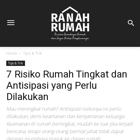
Home
Tips & Trik
Tips & Trik
7 Risiko Rumah Tingkat dan
Antisipasi yang Perlu
Dilakukan
Mau meningkat rumah? Antisipasi risikonya ini perlu
dilakukan, demi keamanan dan kenyamanan keluarga.
Keamanan di rumah bertingkat, mudah ke luar jika terjadi
bencana, tetapi orang-orang berniat jahat tidak dapat
dengan mudahnya masuk ke dalam rumah.