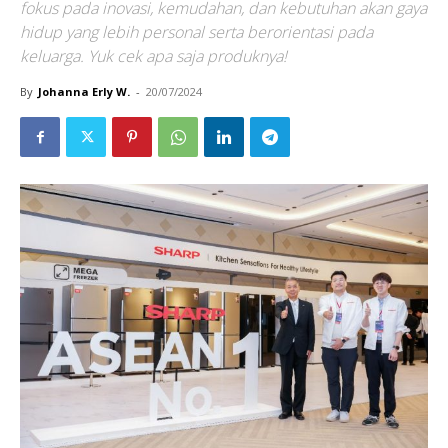
fokus pada inovasi, kemudahan, dan kebutuhan akan gaya
hidup yang lebih personal serta berorientasi pada
keluarga. Yuk cek apa saja produknya!
By
Johanna Erly W.
-
20/07/2024