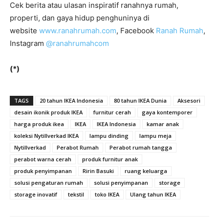
Cek berita atau ulasan inspiratif ranahnya rumah,
properti, dan gaya hidup penghuninya di
website
www.ranahrumah.com
, Facebook
Ranah Rumah
,
Instagram
@ranahrumahcom
(*)
TAGS
20 tahun IKEA Indonesia
80 tahun IKEA Dunia
Aksesori
desain ikonik produk IKEA
furnitur cerah
gaya kontemporer
harga produk ikea
IKEA
IKEA Indonesia
kamar anak
koleksi Nytillverkad IKEA
lampu dinding
lampu meja
Nytillverkad
Perabot Rumah
Perabot rumah tangga
perabot warna cerah
produk furnitur anak
produk penyimpanan
Ririn Basuki
ruang keluarga
solusi pengaturan rumah
solusi penyimpanan
storage
storage inovatif
tekstil
toko IKEA
Ulang tahun IKEA