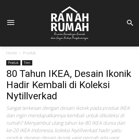
Home
Produk
Produk
Tren
80 Tahun IKEA, Desain Ikonik
Hadir Kembali di Koleksi
Nytillverkad
Sangat terkesan dengan desain ikonik pada produk IKEA
dan ingin mendapatkannya kembali untuk dikoleksi di
rumah? Menyambut ulang tahun ke-80 IKEA dunia dan
ke-20 IKEA Indonesia, koleksi Nytillverkad hadir yaitu
produk dengan desain ikonik yang pernah ada yang