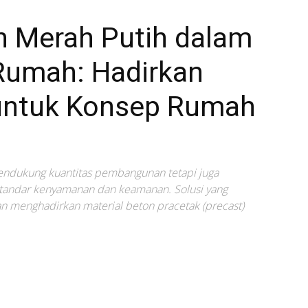
 Merah Putih dalam
Rumah: Hadirkan
untuk Konsep Rumah
mendukung kuantitas pembangunan tetapi juga
tandar kenyamanan dan keamanan. Solusi yang
 menghadirkan material beton pracetak (precast)