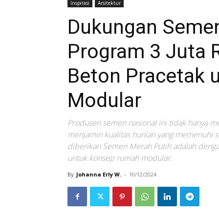
Inspirasi
Arsitektur
Dukungan Semen
Program 3 Juta 
Beton Pracetak 
Modular
Produsen semen nasional ini tidak hanya 
menjamin kualitas hunian yang memenuhi s
diberikan Semen Merah Putih adalah dengan
untuk konsep rumah modular.
By
Johanna Erly W.
-
10/12/2024