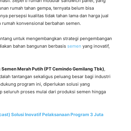
masif. Seperti rumah modular sandwich panel, yang
unan rumah tahan gempa, ternyata belum bisa
nya persepsi kualitas tidak tahan lama dan harga jual
an rumah konvensional berbahan semen.
tantang untuk mengembangkan strategi pengembangan
ediakan bahan bangunan berbasis
semen
yang inovatif,
g Semen Merah Putih (PT Cemindo Gemilang Tbk)
,
alah tantangan sekaligus peluang besar bagi industri
dukung program ini, diperlukan solusi yang
kup seluruh proses mulai dari produksi semen hingga
ast) Solusi Inovatif Pelaksanaan Program 3 Juta