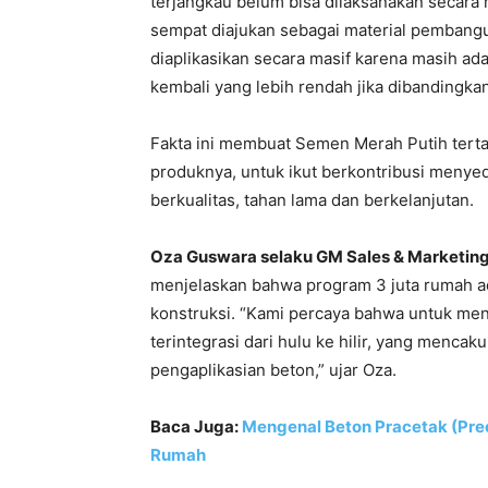
terjangkau belum bisa dilaksanakan secara 
sempat diajukan sebagai material pembang
diaplikasikan secara masif karena masih ada
kembali yang lebih rendah jika dibandingk
Fakta ini membuat Semen Merah Putih ter
produknya, untuk ikut berkontribusi meny
berkualitas, tahan lama dan berkelanjutan.
Oza Guswara selaku GM Sales & Marketin
menjelaskan bahwa program 3 juta rumah ad
konstruksi. “Kami percaya bahwa untuk men
terintegrasi dari hulu ke hilir, yang menca
pengaplikasian beton,” ujar Oza.
Baca Juga:
Mengenal Beton Pracetak (Prec
Rumah