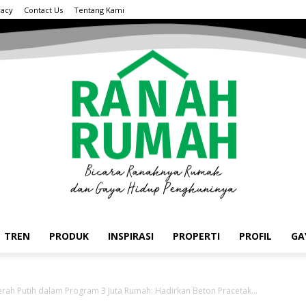
vacy
Contact Us
Tentang Kami
TREN
PRODUK
INSPIRASI
PROPERTI
PROFIL
GA
ah Putih dalam Program 3 Juta Rumah: Hadirkan Beton Pracetak...