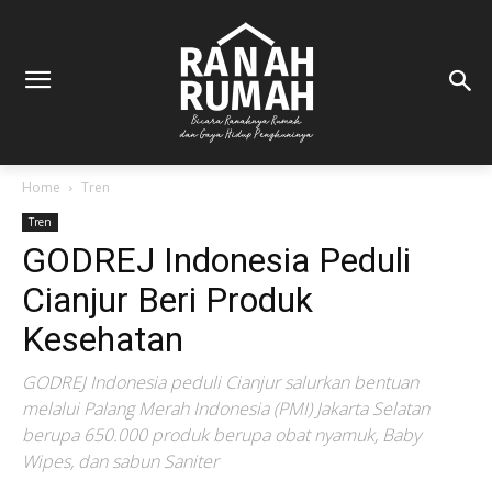
Home
Tren
Tren
GODREJ Indonesia Peduli
Cianjur Beri Produk
Kesehatan
GODREJ Indonesia peduli Cianjur salurkan bentuan
melalui Palang Merah Indonesia (PMI) Jakarta Selatan
berupa 650.000 produk berupa obat nyamuk, Baby
Wipes, dan sabun Saniter