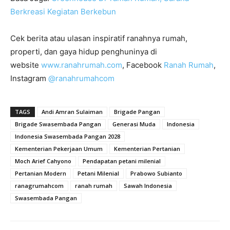
Berkreasi Kegiatan Berkebun
Cek berita atau ulasan inspiratif ranahnya rumah,
properti, dan gaya hidup penghuninya di
website
www.ranahrumah.com
, Facebook
Ranah Rumah
,
Instagram
@ranahrumahcom
TAGS
Andi Amran Sulaiman
Brigade Pangan
Brigade Swasembada Pangan
Generasi Muda
Indonesia
Indonesia Swasembada Pangan 2028
Kementerian Pekerjaan Umum
Kementerian Pertanian
Moch Arief Cahyono
Pendapatan petani milenial
Pertanian Modern
Petani Milenial
Prabowo Subianto
ranagrumahcom
ranah rumah
Sawah Indonesia
Swasembada Pangan