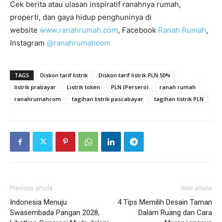
Cek berita atau ulasan inspiratif ranahnya rumah,
properti, dan gaya hidup penghuninya di
website
www.ranahrumah.com
, Facebook
Ranah Rumah
,
Instagram
@ranahrumahcom
TAGS
Diskon tarif listrik
Diskon tarif listrik PLN 50%
listrik prabayar
Listrik token
PLN (Persero)
ranah rumah
ranahrumahcom
tagihan listrik pascabayar
tagihan listrik PLN
Previous article
Next article
Indonesia Menuju
4 Tips Memilih Desain Taman
Swasembada Pangan 2028,
Dalam Ruang dan Cara