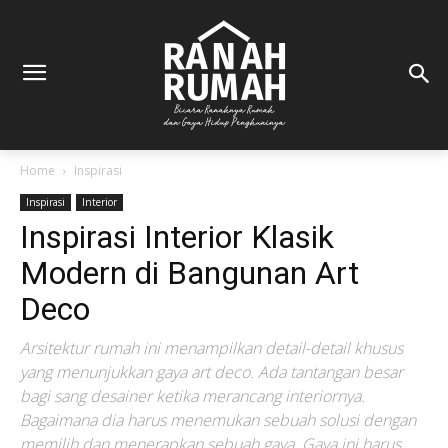
Home
Inspirasi
Inspirasi
Interior
Inspirasi Interior Klasik
Modern di Bangunan Art
Deco
Arsitektur rumah ini menampilkan detail-detail khusus
yang menunjukkan gaya art deco. Ada tantangan besar
bagi sang desainer ketika merancang interiornya.
Bagaimana dia harus menemukan sebuah solusi dengan
memilih dan menerapkan sebuah gaya. Gaya ini harus