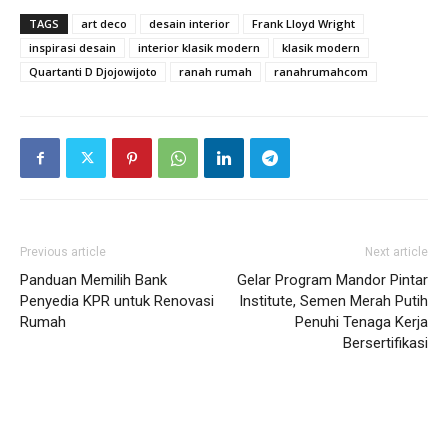
TAGS
art deco
desain interior
Frank Lloyd Wright
inspirasi desain
interior klasik modern
klasik modern
Quartanti D Djojowijoto
ranah rumah
ranahrumahcom
Previous article
Next article
Panduan Memilih Bank
Gelar Program Mandor Pintar
Penyedia KPR untuk Renovasi
Institute, Semen Merah Putih
Rumah
Penuhi Tenaga Kerja
Bersertifikasi