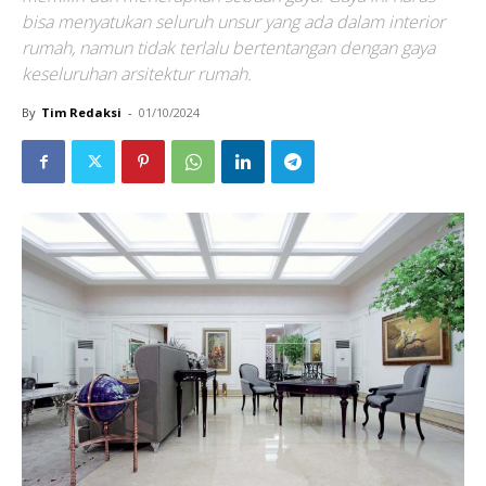
bisa menyatukan seluruh unsur yang ada dalam interior
rumah, namun tidak terlalu bertentangan dengan gaya
keseluruhan arsitektur rumah.
By
Tim Redaksi
-
01/10/2024