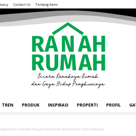
ivacy
Contact Us
Tentang Kami
TREN
PRODUK
INSPIRASI
PROPERTI
PROFIL
GA
ayembara Desain Rusun Perkotaan Berhadiah Total Ratusan...