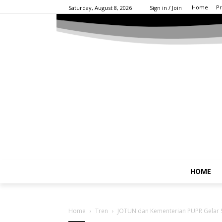
Home
Pr
Saturday, August 8, 2026
Sign in / Join
HOME
Home
Tren
JOTUN dan Kementerian PUPR Gelar S