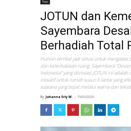
Tren
JOTUN dan Keme
Sayembara Desa
Berhadiah Total 
Hunian vertikal jadi solusi untuk mengatasi
dan keterbatasan ruang. Sayembara “Desai
Indonesia” yang diinisiasi JOTUN ini adala
inovatif untuk rumah susun 6 lantai yang e
suasana yang tepat melalui warna dan tekstu
By
Johanna Erly W.
-
15/03/2024