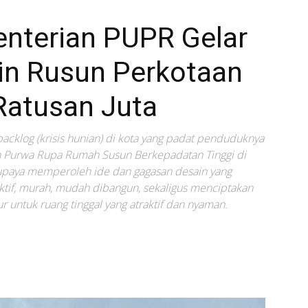
nterian PUPR Gelar
in Rusun Perkotaan
Ratusan Juta
 backlog (krisis hunian) di kota yang padat penduduknya
n Purwa Rupa Rumah Susun Berkepadatan Tinggi di
h upaya memperoleh ide dan gagasan desain yang
fektif, murah, mudah dibangun, sekaligus menciptakan
r untuk ruang tinggal yang atraktif dan nyaman.