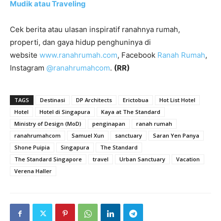
Mudik atau Traveling
Cek berita atau ulasan inspiratif ranahnya rumah,
properti, dan gaya hidup penghuninya di
website
www.ranahrumah.com
, Facebook
Ranah Rumah
,
Instagram
@ranahrumahcom
.
(RR)
TAGS
Destinasi
DP Architects
Erictobua
Hot List Hotel
Hotel
Hotel di Singapura
Kaya at The Standard
Ministry of Design (MoD)
penginapan
ranah rumah
ranahrumahcom
Samuel Xun
sanctuary
Saran Yen Panya
Shone Puipia
Singapura
The Standard
The Standard Singapore
travel
Urban Sanctuary
Vacation
Verena Haller