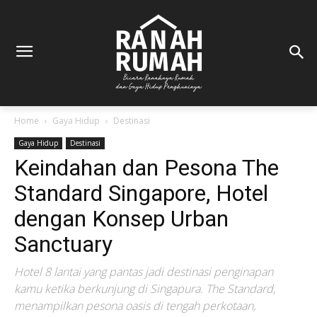
Home
Gaya Hidup
Destinasi
Gaya Hidup
Destinasi
Keindahan dan Pesona The
Standard Singapore, Hotel
dengan Konsep Urban
Sanctuary
Hotel 8 lantai yang pantas jadi destinasi penginapan
kamu ketika berkunjung di Singapura. The Standard,
menampilkan pesona oasis di tengah perkotaan,