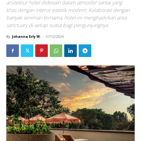
arsitektur hotel didesain dalam atmosfer santai yang
khas dengan interor estetik modern. Kolaborasi dengan
banyak seniman ternama, hotel ini menghadirkan area
sanctuary di setiap sudut bagi pengunjungnya.
By
Johanna Erly W.
-
07/12/2024