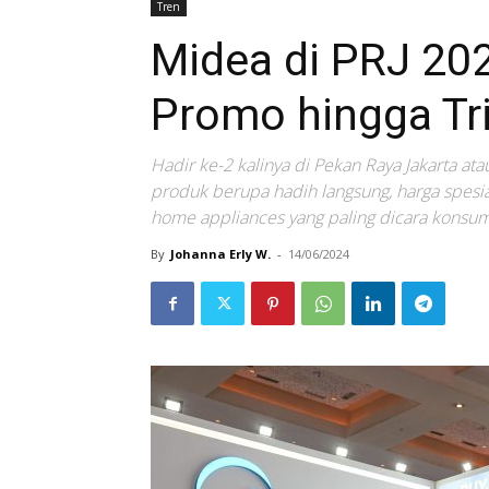
Tren
Midea di PRJ 20
Promo hingga Tri
Hadir ke-2 kalinya di Pekan Raya Jakarta a
produk berupa hadih langsung, harga spesial
home appliances yang paling dicara konsum
By
Johanna Erly W.
-
14/06/2024