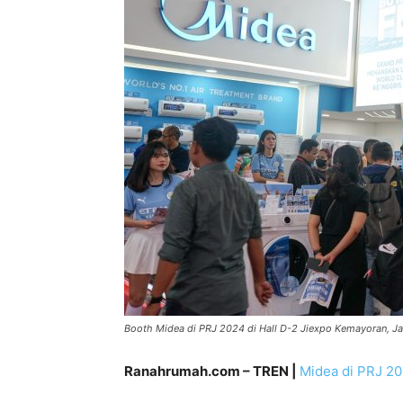
Booth Midea di PRJ 2024 di Hall D-2 Jiexpo Kemayoran, Ja
Ranahrumah.com – TREN |
Midea di PRJ 2