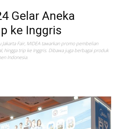
24 Gelar Aneka
p ke Inggris
tau Jakarta Fair, MIDEA tawarkan promo pembelian
, hingga trip ke Inggris. Dibawa juga berbagai produk
en Indonesia.