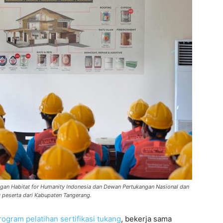
ngan Habitat for Humanity Indonesia dan Dewan Pertukangan Nasional dan
0 peserta dari Kabupaten Tangerang.
rogram pelatihan sertifikasi tukang
, bekerja sama