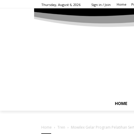
Home
P
Thursday, August 6, 2026
Sign in / Join
HOME
Home
Tren
Mowilex Gelar Program Pelatihan Sert