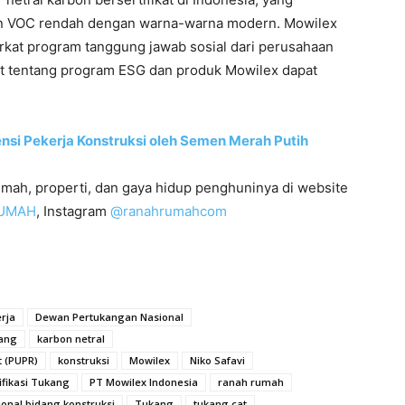
an VOC rendah dengan warna-warna modern. Mowilex
kat program tanggung jawab sosial dari perusahaan
jut tentang program ESG dan produk Mowilex dapat
ensi Pekerja Konstruksi oleh Semen Merah Putih
rumah, properti, dan gaya hidup penghuninya di website
UMAH
, Instagram
@ranahrumahcom
erja
Dewan Pertukangan Nasional
ang
karbon netral
 (PUPR)
konstruksi
Mowilex
Niko Safavi
ifikasi Tukang
PT Mowilex Indonesia
ranah rumah
onal bidang konstruksi
Tukang
tukang cat