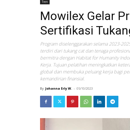
Tren
Mowilex Gelar P
Sertifikasi Tuka
Program diselenggarakan selama 2023-2025
terdiri dari tukang cat dan tenaga profesion
bermitra dengan Habitat for Humanity Indon
Kerja. Tujuan pelatihan meningkatkan ketera
global dan membuka peluang kerja bagi pe
kemandirian finansial.
By
Johanna Erly W.
-
05/10/2023