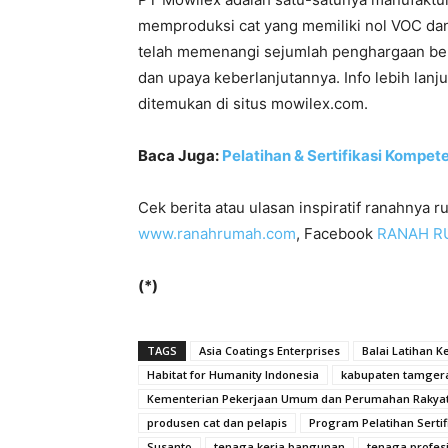
memproduksi cat yang memiliki nol VOC d
telah memenangi sejumlah penghargaan ber
dan upaya keberlanjutannya. Info lebih lan
ditemukan di situs mowilex.com.
Baca Juga:
Pelatihan & Sertifikasi Kompet
Cek berita atau ulasan inspiratif ranahnya 
www.ranahrumah.com
, Facebook
RANAH R
(*)
TAGS
Asia Coatings Enterprises
Balai Latihan K
Habitat for Humanity Indonesia
kabupaten tamger
Kementerian Pekerjaan Umum dan Perumahan Rakyat
produsen cat dan pelapis
Program Pelatihan Sertif
Susanto
tenaga kerja bangunan
tenaga profesi