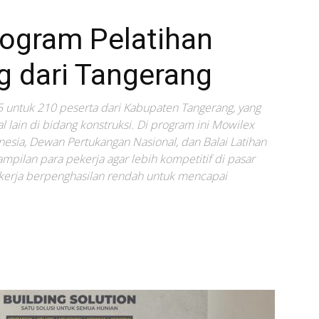
rogram Pelatihan
ng dari Tangerang
 untuk 210 peserta dari Kabupaten Tangerang, yang
al lain di bidang konstruksi. Di program ini Mowilex
esia, Dewan Pertukangan Nasional, dan Balai Latihan
mpilan para pekerja agar lebih kompetitif di pasar
kerja berpenghasilan rendah untuk mencapai