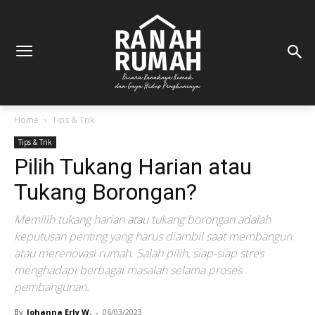
Home
Tips & Trik
Tips & Trik
Pilih Tukang Harian atau
Tukang Borongan?
Memilih tukang harian atau tukang borongan adalah
keputusan penting yang harus diambil saat membangun
atau merenovasi rumah. Salah pilih, siap-siap stres
menghadapi berbagai masalah selama proses
pembangunan.
By
Johanna Erly W.
-
06/03/2023