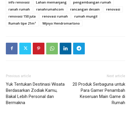
info renovasi
Lahan memanjang
pengembangan rumah
ranah rumah
ranahrumahcom
rancangan desain
renovasi
renovasi 150 juta
renovasi rumah
rumah mungil
Rumah tipe 21m²
Wijoyo Hendromartono
Previous article
Next article
Yuk Tentukan Destinasi Wisata
20 Produk Serbaguna untuk
Berdasarkan Zodiak Kamu,
Para Gamer Penambah
Bakal Lebih Personal dan
Keseruan Main Game di
Bermakna
Rumah