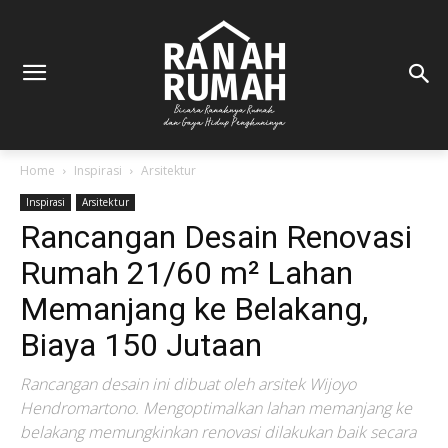
Home
Inspirasi
Arsitektur
Inspirasi
Arsitektur
Rancangan Desain Renovasi
Rumah 21/60 m² Lahan
Memanjang ke Belakang,
Biaya 150 Jutaan
Rancangan desain ini dibuat oleh arsitek Wijoyo
Hendromartono. Mengoptimalkan lahan memanjang ke
belakang memungkinkan renovasi dilakukan baik se­cara