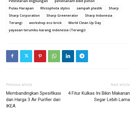
Pelestarian lingkungan
penenanam bibit pohon
Pulau Harapan
Rhizophota stylos
sampah plastik
Sharp
Sharp Corporation
Sharp Greenerator
Sharp Indonesia
Terangi
workshop eco brick
World Clean Up Day
yayasan terumbu karang indonesia (Terangi)
Previous article
Next article
Membandingkan Spesifikasi
4 Fitur Kulkas Ini Bikin Makanan
dan Harga 3 Air Purifier dari
Segar Lebih Lama
IKEA