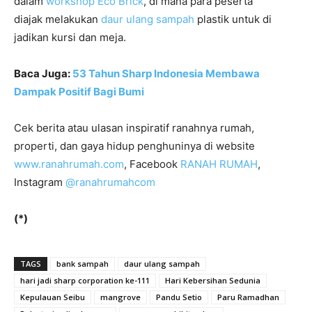
dalam
workshop Eco Brick
, di mana para peserta
diajak melakukan
daur ulang sampah
plastik untuk di
jadikan kursi dan meja.
Baca Juga:
53 Tahun Sharp Indonesia Membawa
Dampak Positif Bagi Bumi
Cek berita atau ulasan inspiratif ranahnya rumah,
properti, dan gaya hidup penghuninya di website
www.ranahrumah.com
, Facebook
RANAH RUMAH
,
Instagram
@ranahrumahcom
(*)
TAGS
bank sampah
daur ulang sampah
hari jadi sharp corporation ke-111
Hari Kebersihan Sedunia
Kepulauan Seibu
mangrove
Pandu Setio
Paru Ramadhan