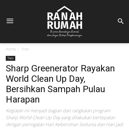
Home
Tren
Tren
Sharp Greenerator Rayakan
World Clean Up Day,
Bersihkan Sampah Pulau
Harapan
Kegiatan ini menjadi bagian dari rangkaian program
Sharp World Clean Up Day yang dilakukan bertepatan
dengan peringatan Hari Kebersihan Sedunia dan Hari Jadi