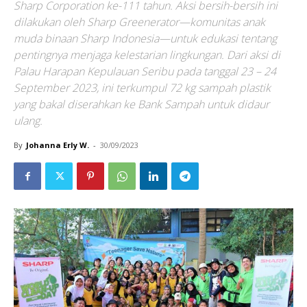
Sharp Corporation ke-111 tahun. Aksi bersih-bersih ini
dilakukan oleh Sharp Greenerator—komunitas anak
muda binaan Sharp Indonesia—untuk edukasi tentang
pentingnya menjaga kelestarian lingkungan. Dari aksi di
Palau Harapan Kepulauan Seribu pada tanggal 23 – 24
September 2023, ini terkumpul 72 kg sampah plastik
yang bakal diserahkan ke Bank Sampah untuk didaur
ulang.
By
Johanna Erly W.
-
30/09/2023