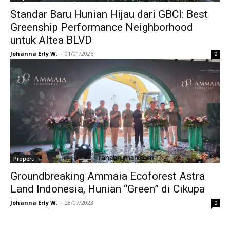
Standar Baru Hunian Hijau dari GBCI: Best
Greenship Performance Neighborhood
untuk Altea BLVD
Johanna Erly W.
-
01/01/2026
0
Properti
Groundbreaking Ammaia Ecoforest Astra
Land Indonesia, Hunian “Green” di Cikupa
Johanna Erly W.
-
28/07/2023
0