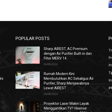
POPULAR POSTS
P
Sharp AIREST, AC Premium
T
r
dengan Air Purifier Built-in dan
P
Filter MERV 14
06/08/2026
Pr
Ti
Rumah Modern Kini
Ini
Membutuhkan AC Sekaligus Air
In
Purifier, Sharp Menjawabnya
In
Lewat AIREST
06/08/2026
i
Proyektor Laser Makin Layak
Menggantikan TV? Hisense