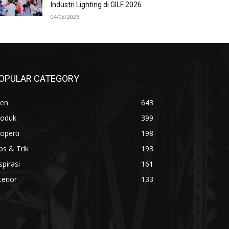
Industri Lighting di GILF 2026
04/08/2026
OPULAR CATEGORY
ren
643
roduk
399
operti
198
ps & Trik
193
spirasi
161
terior
133