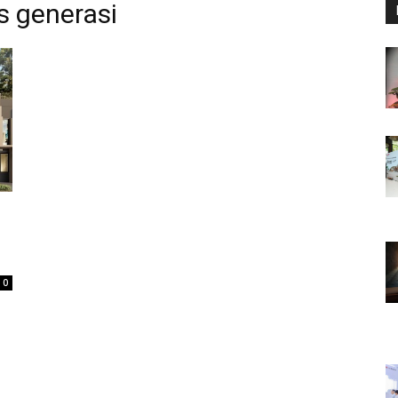
s generasi
0