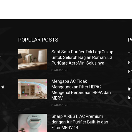
POPULAR POSTS
P
Saat Satu Purifier Tak Lagi Cukup
T
r
untuk Seluruh Bagian Rumah, LG
P
PuriCare AeroMini Solusinya
07/08/2026
Pr
Ti
Mengapa AC Tidak
Ini
Menggunakan Filter HEPA?
In
Mengenal Perbedaan HEPA dan
In
MERV
07/08/2026
i
Sharp AIREST, AC Premium
dengan Air Purifier Built-in dan
Filter MERV 14