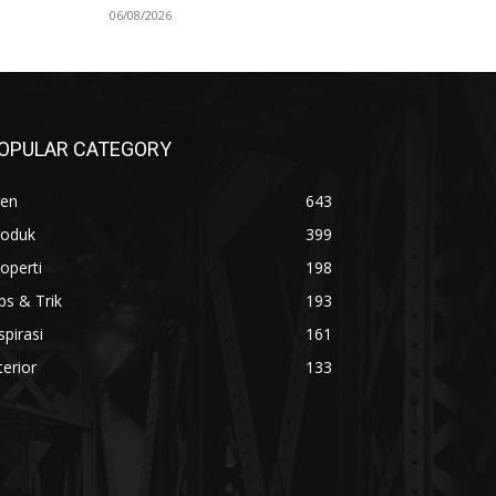
06/08/2026
OPULAR CATEGORY
ren
643
roduk
399
operti
198
ps & Trik
193
spirasi
161
terior
133