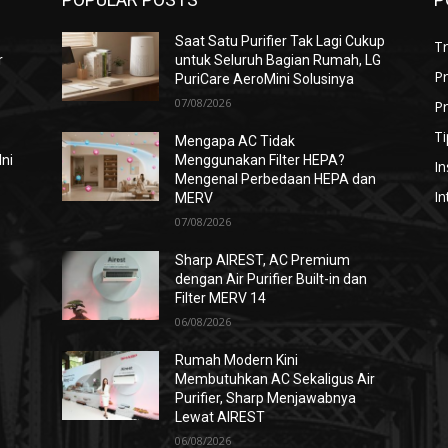
Saat Satu Purifier Tak Lagi Cukup
T
r
untuk Seluruh Bagian Rumah, LG
P
PuriCare AeroMini Solusinya
07/08/2026
Pr
Ti
Mengapa AC Tidak
Ini
Menggunakan Filter HEPA?
In
Mengenal Perbedaan HEPA dan
In
MERV
07/08/2026
i
Sharp AIREST, AC Premium
dengan Air Purifier Built-in dan
Filter MERV 14
06/08/2026
Rumah Modern Kini
Membutuhkan AC Sekaligus Air
Purifier, Sharp Menjawabnya
Lewat AIREST
06/08/2026