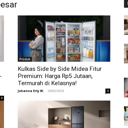
besar
Produk
Kulkas Side by Side Midea Fitur
-
Premium: Harga Rp5 Jutaan,
Termurah di Kelasnya!
Johanna Erly W.
-
04/02/2026
0
0