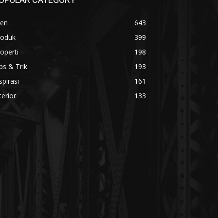
ren
643
roduk
399
operti
198
ps & Trik
193
spirasi
161
terior
133