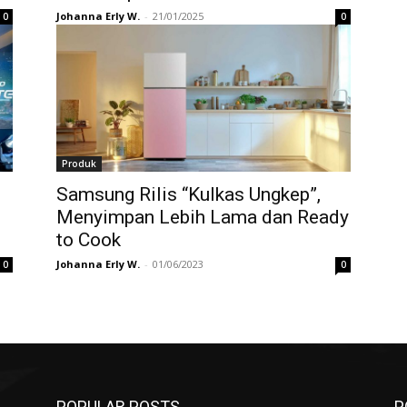
Johanna Erly W.
-
21/01/2025
0
0
Produk
Samsung Rilis “Kulkas Ungkep”,
Menyimpan Lebih Lama dan Ready
to Cook
Johanna Erly W.
-
01/06/2023
0
0
POPULAR POSTS
P