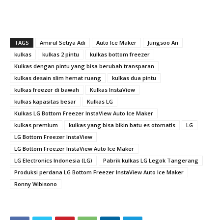
TAGS
Amirul Setiya Adi
Auto Ice Maker
Jungsoo An
kulkas
kulkas 2 pintu
kulkas bottom freezer
Kulkas dengan pintu yang bisa berubah transparan
kulkas desain slim hemat ruang
kulkas dua pintu
kulkas freezer di bawah
Kulkas InstaView
kulkas kapasitas besar
Kulkas LG
Kulkas LG Bottom Freezer InstaView Auto Ice Maker
kulkas premium
kulkas yang bisa bikin batu es otomatis
LG
LG Bottom Freezer InstaView
LG Bottom Freezer InstaView Auto Ice Maker
LG Electronics Indonesia (LG)
Pabrik kulkas LG Legok Tangerang
Produksi perdana LG Bottom Freezer InstaView Auto Ice Maker
Ronny Wibisono