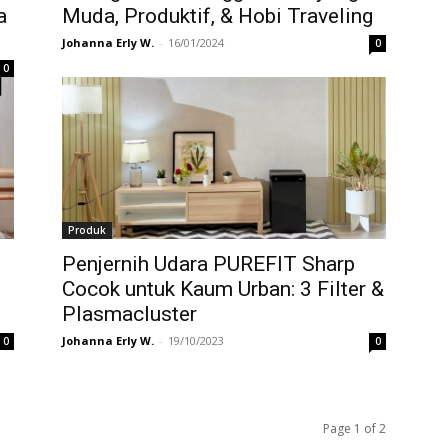
a
Muda, Produktif, & Hobi Traveling
Johanna Erly W.
-
16/01/2024
0
0
Produk
Penjernih Udara PUREFIT Sharp
Cocok untuk Kaum Urban: 3 Filter &
Plasmacluster
Johanna Erly W.
-
19/10/2023
0
0
Page 1 of 2