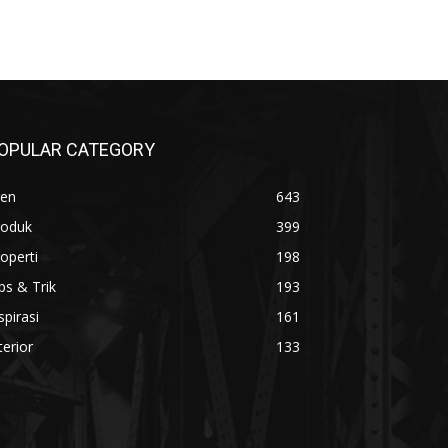
OPULAR CATEGORY
ren
643
roduk
399
operti
198
ps & Trik
193
spirasi
161
terior
133