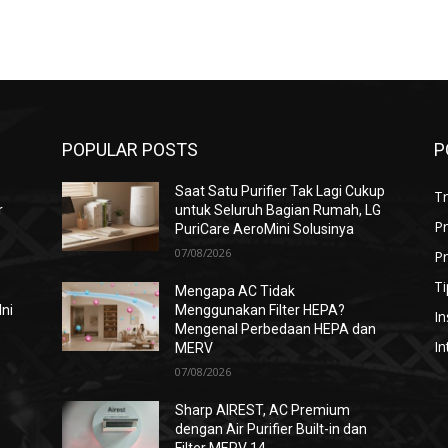
POPULAR POSTS
P
Saat Satu Purifier Tak Lagi Cukup
T
r
untuk Seluruh Bagian Rumah, LG
P
PuriCare AeroMini Solusinya
07/08/2026
Pr
Ti
Mengapa AC Tidak
Ini
Menggunakan Filter HEPA?
In
Mengenal Perbedaan HEPA dan
In
MERV
07/08/2026
i
Sharp AIREST, AC Premium
dengan Air Purifier Built-in dan