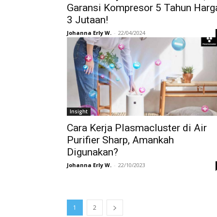
Garansi Kompresor 5 Tahun Harg
3 Jutaan!
Johanna Erly W.
-
22/04/2024
Insight
Cara Kerja Plasmacluster di Air
Purifier Sharp, Amankah
Digunakan?
Johanna Erly W.
-
22/10/2023
1
2