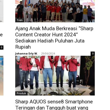
Tren
Ajang Anak Muda Berkreasi “Sharp
le
Content Creator Hunt 2024”
Sediakan Hadiah Puluhan Juta
Rupiah
0
Johanna Erly W.
-
29/06/2024
0
Produk
Sharp AQUOS sense8 Smartphone
Teringan dan Tangguh buat yang