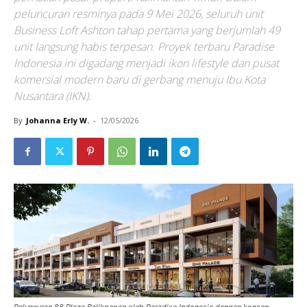
peluncuran resminya pada 9 Mei 2026, seluruh unit
Business Loft Ashton tahap pertama yang berjumlah 49
unit langsung habis terpesan. Proyek terbaru Paradise
Indonesia ini digadang menjadi ikon lifestyle dan pusat
komersial modern baru di gerbang menuju Ibu Kota
Nusantara (IKN).
By
Johanna Erly W.
-
12/05/2026
Peluncuran 88 Plaza Balikpapan oleh Paradise Indonesia dengan konsep