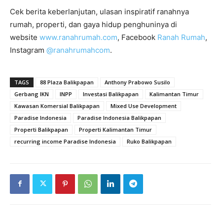
Cek berita keberlanjutan, ulasan inspiratif ranahnya
rumah, properti, dan gaya hidup penghuninya di
website
www.ranahrumah.com
, Facebook
Ranah Rumah
,
Instagram
@ranahrumahcom
.
TAGS
88 Plaza Balikpapan
Anthony Prabowo Susilo
Gerbang IKN
INPP
Investasi Balikpapan
Kalimantan Timur
Kawasan Komersial Balikpapan
Mixed Use Development
Paradise Indonesia
Paradise Indonesia Balikpapan
Properti Balikpapan
Properti Kalimantan Timur
recurring income Paradise Indonesia
Ruko Balikpapan