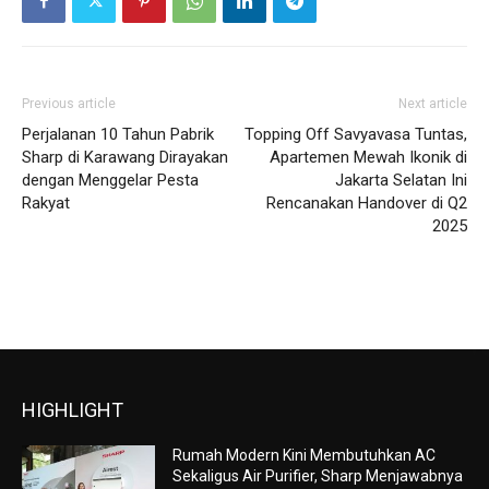
Previous article
Next article
Perjalanan 10 Tahun Pabrik
Topping Off Savyavasa Tuntas,
Sharp di Karawang Dirayakan
Apartemen Mewah Ikonik di
dengan Menggelar Pesta
Jakarta Selatan Ini
Rakyat
Rencanakan Handover di Q2
2025
HIGHLIGHT
Rumah Modern Kini Membutuhkan AC
Sekaligus Air Purifier, Sharp Menjawabnya