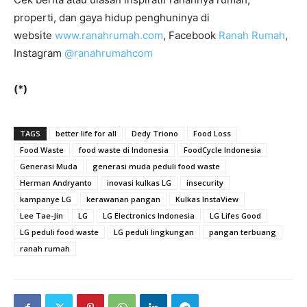
properti, dan gaya hidup penghuninya di
website
www.ranahrumah.com
, Facebook
Ranah Rumah
,
Instagram
@ranahrumahcom
(*)
TAGS
better life for all
Dedy Triono
Food Loss
Food Waste
food waste di Indonesia
FoodCycle Indonesia
Generasi Muda
generasi muda peduli food waste
Herman Andryanto
inovasi kulkas LG
insecurity
kampanye LG
kerawanan pangan
Kulkas InstaView
Lee Tae-Jin
LG
LG Electronics Indonesia
LG Lifes Good
LG peduli food waste
LG peduli lingkungan
pangan terbuang
ranah rumah