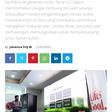
berfokus ke generasi muda. Peran LG dalam
meminimalkan pangan terbuang ini salah satunya
diwujudkan melalui pengembangan inovasi kulkas
InstaView Door-in-Door yang membantu pemiliknya
menyajikan makanan dan camilan lezat, dan pada saat
berbarengan, memungkinkan untuk memperpanjang
umur bahan-bahan.
By
Johanna Erly W.
-
01/03/2024