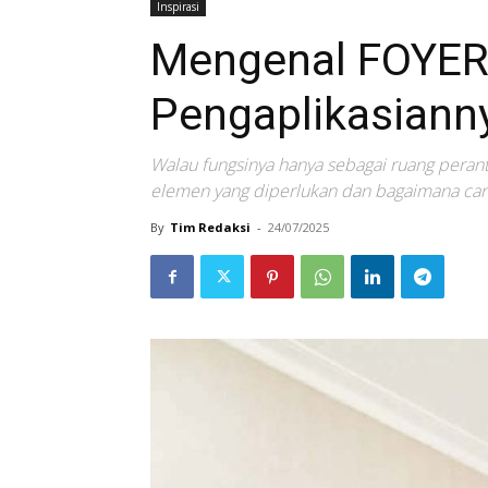
Inspirasi
Mengenal FOYER 
Pengaplikasiann
Walau fungsinya hanya sebagai ruang peranta
elemen yang diperlukan dan bagaimana ca
By
Tim Redaksi
-
24/07/2025