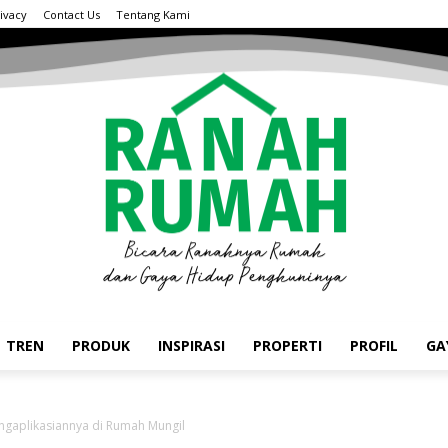
ivacy
Contact Us
Tentang Kami
TREN
PRODUK
INSPIRASI
PROPERTI
PROFIL
GA
ngaplikasiannya di Rumah Mungil