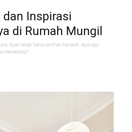
dan Inspirasi
ya di Rumah Mungil
ra, foyer tetap harus terlihat menarik. Apa saja
ra menatanya?