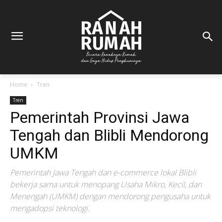
Home
Tren
Tren
Pemerintah Provinsi Jawa
Tengah dan Blibli Mendorong
UMKM
Pemerintah Jawa Tengah dan e-commerce lokal Blibli
bekerja sama untuk menopang Usaha Mikro, Kecil, dan
Menengah (UMKM) dengan mendorong pengusaha untuk
mengadopsi teknologi.