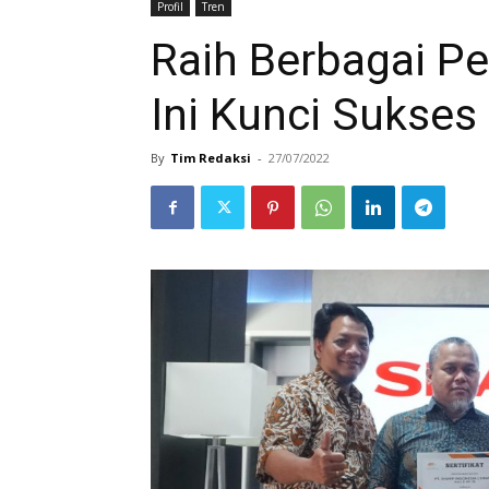
Profil
Tren
Raih Berbagai P
Ini Kunci Sukses
By
Tim Redaksi
-
27/07/2022