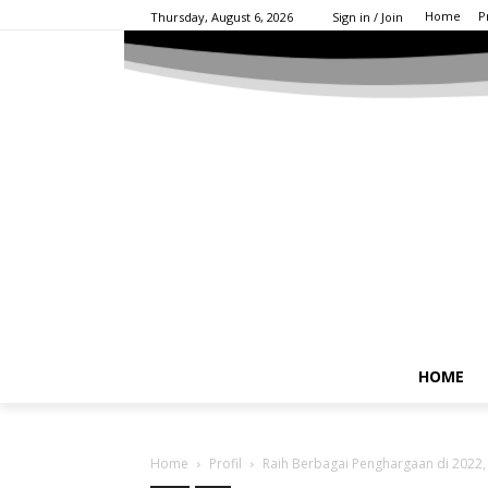
Home
P
Thursday, August 6, 2026
Sign in / Join
HOME
Home
Profil
Raih Berbagai Penghargaan di 2022, 