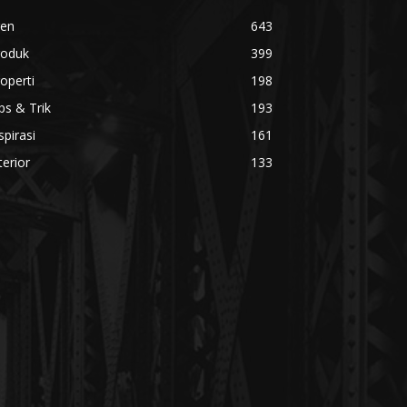
ren
643
roduk
399
operti
198
ps & Trik
193
spirasi
161
terior
133