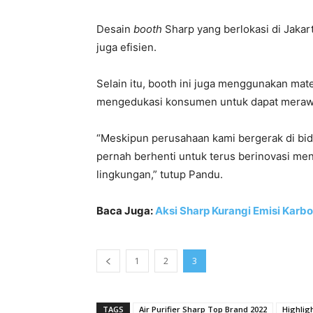
Desain
booth
Sharp yang berlokasi di Jakarta
juga efisien.
Selain itu, booth ini juga menggunakan mat
mengedukasi konsumen untuk dapat merawat
“Meskipun perusahaan kami bergerak di bida
pernah berhenti untuk terus berinovasi me
lingkungan,” tutup Pandu.
Baca Juga:
Aksi Sharp Kurangi Emisi Kar
1
2
3
TAGS
Air Purifier Sharp Top Brand 2022
Highlig