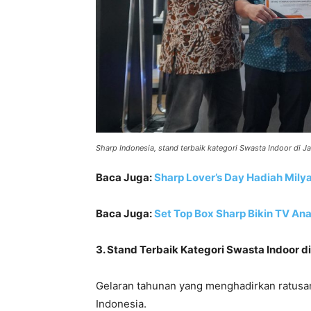
Sharp Indonesia, stand terbaik kategori Swasta Indoor di Ja
Baca Juga:
Sharp Lover’s Day Hadiah Mily
Baca Juga:
Set Top Box Sharp Bikin TV An
3. Stand Terbaik Kategori Swasta Indoor di
Gelaran tahunan yang menghadirkan ratusa
Indonesia.