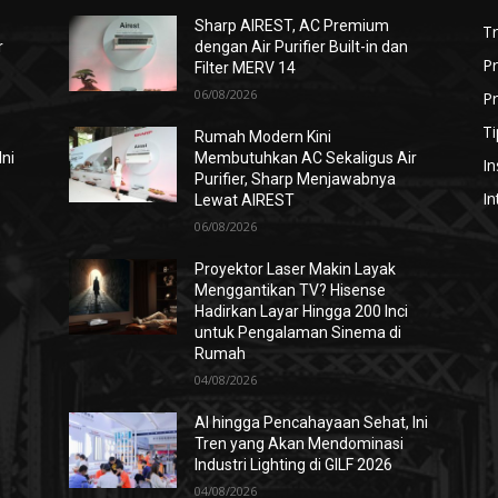
Sharp AIREST, AC Premium
T
r
dengan Air Purifier Built-in dan
P
Filter MERV 14
06/08/2026
Pr
Ti
Rumah Modern Kini
Ini
Membutuhkan AC Sekaligus Air
In
Purifier, Sharp Menjawabnya
In
Lewat AIREST
06/08/2026
i
Proyektor Laser Makin Layak
Menggantikan TV? Hisense
Hadirkan Layar Hingga 200 Inci
untuk Pengalaman Sinema di
Rumah
04/08/2026
AI hingga Pencahayaan Sehat, Ini
Tren yang Akan Mendominasi
Industri Lighting di GILF 2026
04/08/2026