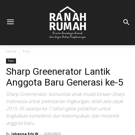
Home
Tren
Tren
Sharp Greenerator Lantik
Anggota Baru Generasi ke-5
Sharp Greenerator, komunitas anak muda binaan Sharp
Indonesia untuk pelestarian lingkungan, telah ada sejak
2015. Di usianya ke-7 tahun gelar pelatihan untuk
tingkatkan kometensi dan kekompakan, dan melantik
anggota baru.
By
Johanna Erly W.
-
22/02/2023