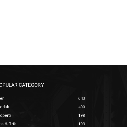
OPULAR CATEGORY
ren
643
roduk
400
operti
198
ps & Trik
193