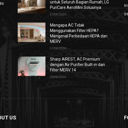
untuk Seluruh Bagian Rumah, LG
Ini
In
PuriCare AeroMini Solusinya
In
07/08/2026
Mengapa AC Tidak
Menggunakan Filter HEPA?
i
Mengenal Perbedaan HEPA dan
MERV
07/08/2026
Sharp AIREST, AC Premium
dengan Air Purifier Built-in dan
Filter MERV 14
06/08/2026
OUT US
F