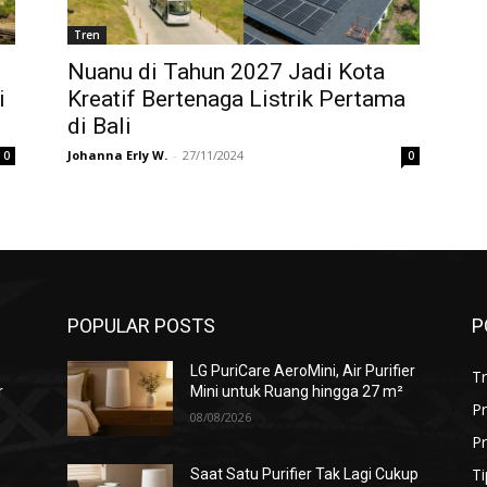
Tren
Nuanu di Tahun 2027 Jadi Kota
i
Kreatif Bertenaga Listrik Pertama
di Bali
Johanna Erly W.
-
27/11/2024
0
0
POPULAR POSTS
P
LG PuriCare AeroMini, Air Purifier
T
r
Mini untuk Ruang hingga 27 m²
P
08/08/2026
Pr
Ti
Saat Satu Purifier Tak Lagi Cukup