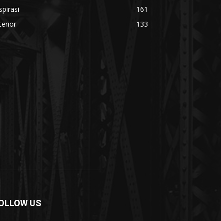
spirasi
161
terior
133
OLLOW US