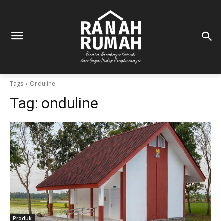
Tags
Onduline
Tag:
onduline
Produk