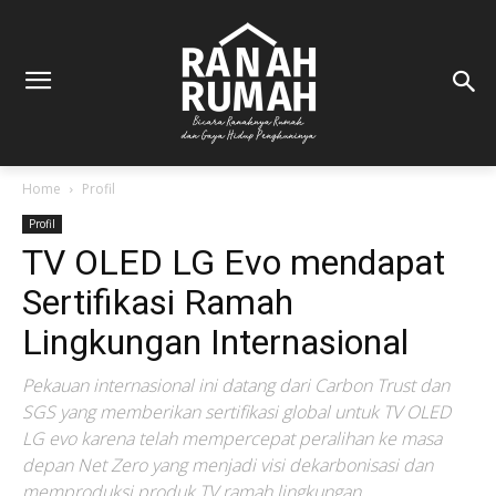
Home
Profil
Profil
TV OLED LG Evo mendapat
Sertifikasi Ramah
Lingkungan Internasional
Pekauan internasional ini datang dari Carbon Trust dan
SGS yang memberikan sertifikasi global untuk TV OLED
LG evo karena telah mempercepat peralihan ke masa
depan Net Zero yang menjadi visi dekarbonisasi dan
memproduksi produk TV ramah lingkungan.