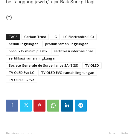
bertanggung jawab,” ujar Baik Sun-pil lagi.
(*)
TAGS
Carbon Trust
LG
LG Electronics (LG)
peduli lingkungan
produk ramah lingkungan
produk tv minim plastik
sertifikasi internasional
sertifikasi ramah lingkungan
Societe Generale de Surveillance SA (SGS)
TV OLED
TV OLED Evo LG
TV OLED EVO ramah lingkungan
TV OLED LG Evo
Previous article
Next article