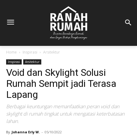
Home
Inspirasi
Arsitektur
Inspirasi
Arsitektur
Void dan Skylight Solusi
Rumah Sempit jadi Terasa
Lapang
Berbagai keuntungan memanfaatkan peran void dan
skylight di rumah tingkat untuk mengatasi keterbatasan
lahan.
By
Johanna Erly W.
-
05/10/2022