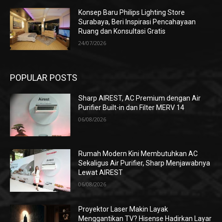
Konsep Baru Philips Lighting Store
Surabaya, Beri Inspirasi Pencahayaan
Ruang dan Konsultasi Gratis
24/07/2026
POPULAR POSTS
Sharp AIREST, AC Premium dengan Air
Purifier Built-in dan Filter MERV 14
06/08/2026
Rumah Modern Kini Membutuhkan AC
Sekaligus Air Purifier, Sharp Menjawabnya
Lewat AIREST
06/08/2026
Proyektor Laser Makin Layak
Menggantikan TV? Hisense Hadirkan Layar