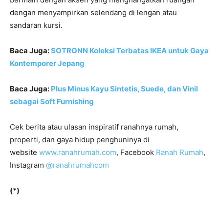
dengan menyampirkan selendang di lengan atau
sandaran kursi.
Baca Juga:
SOTRONN Koleksi Terbatas IKEA untuk Gaya
Kontemporer Jepang
Baca Juga:
Plus Minus Kayu Sintetis, Suede, dan Vinil
sebagai Soft Furnishing
Cek berita atau ulasan inspiratif ranahnya rumah,
properti, dan gaya hidup penghuninya di
website
www.ranahrumah.com
, Facebook
Ranah Rumah
,
Instagram
@ranahrumahcom
(*)