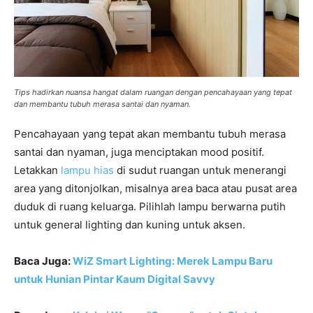
Tips hadirkan nuansa hangat dalam ruangan dengan pencahayaan yang tepat
dan membantu tubuh merasa santai dan nyaman.
Pencahayaan yang tepat akan membantu tubuh merasa
santai dan nyaman, juga menciptakan mood positif.
Letakkan
lampu hias
di sudut ruangan untuk menerangi
area yang ditonjolkan, misalnya area baca atau pusat area
duduk di ruang keluarga. Pilihlah lampu berwarna putih
untuk general lighting dan kuning untuk aksen.
Baca Juga:
WiZ Smart Lighting: Merek Lampu Baru
untuk Hunian Pintar Kaum Digital Savvy