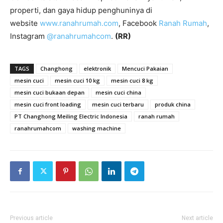
properti, dan gaya hidup penghuninya di
website
www.ranahrumah.com
, Facebook
Ranah Rumah
,
Instagram
@ranahrumahcom
.
(RR)
TAGS
Changhong
elektronik
Mencuci Pakaian
mesin cuci
mesin cuci 10 kg
mesin cuci 8 kg
mesin cuci bukaan depan
mesin cuci china
mesin cuci front loading
mesin cuci terbaru
produk china
PT Changhong Meiling Electric Indonesia
ranah rumah
ranahrumahcom
washing machine
Previous article
Next article