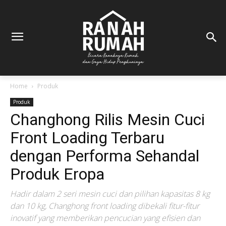
Home
Produk
Produk
Changhong Rilis Mesin Cuci
Front Loading Terbaru
dengan Performa Sehandal
Produk Eropa
Hadir dalam 2 seri mesin cuci dan pilihan kapasitas 8 kg
dan 10 kg, Changhong front loading dibekali fitur-fitur
inovatif yang memberikan pencucian yang efisien dan