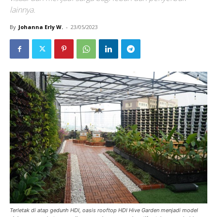
lainnya.
By
Johanna Erly W.
-
23/05/2023
Terletak di atap gedunh HDI, oasis rooftop HDI Hive Garden menjadi model