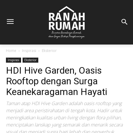
Home
Inspirasi
Eksterior
Inspirasi
Eksterior
HDI Hive Garden, Oasis
Rooftop dengan Surga
Keanekaragaman Hayati
Taman atap HDI Hive Garden adalah oasis rooftop yang
menjadi area peristirahatan di tengah kota. Hadir untuk
meningkatkan kualitas urban living dengan flora pilihan,
menciptakan lanskap yang semarak dan menarik secara
visual dan menjadi surga bagi lebah dan penyerbuk