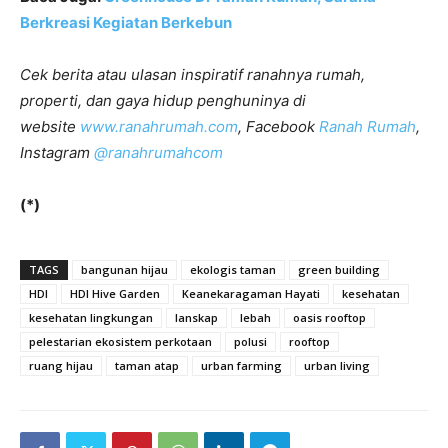
Berkreasi Kegiatan Berkebun
Cek berita atau ulasan inspiratif ranahnya rumah,
properti, dan gaya hidup penghuninya di
website
www.ranahrumah.com
, Facebook
Ranah Rumah
,
Instagram
@ranahrumahcom
(*)
TAGS
bangunan hijau
ekologis taman
green building
HDI
HDI Hive Garden
Keanekaragaman Hayati
kesehatan
kesehatan lingkungan
lanskap
lebah
oasis rooftop
pelestarian ekosistem perkotaan
polusi
rooftop
ruang hijau
taman atap
urban farming
urban living