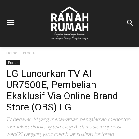
Home
Produk
Produk
LG Luncurkan TV AI
UR7500E, Pembelian
Eksklusif Via Online Brand
Store (OBS) LG
TV berlayar 44 yang menawarkan pengalaman menonton
memukau, didukung teknologi AI dan sistem operasi
webOS canggih, yang membuat kualitas tontonan