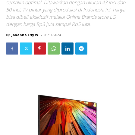
semakin optimal. Ditawarkan dengan ukuran 43 inci dan
50 inci, TV pintar yang diproduksi di Indonesia ini hanya
bisa dibeli eksklusif melalui Online Brands store LG
dengan harga Rp3 juta sampai Rp5 juta.
By
Johanna Erly W.
-
01/11/2024