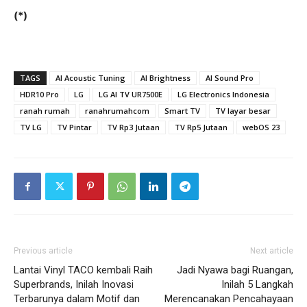
(*)
TAGS
AI Acoustic Tuning
AI Brightness
AI Sound Pro
HDR10 Pro
LG
LG AI TV UR7500E
LG Electronics Indonesia
ranah rumah
ranahrumahcom
Smart TV
TV layar besar
TV LG
TV Pintar
TV Rp3 Jutaan
TV Rp5 Jutaan
webOS 23
Previous article
Next article
Lantai Vinyl TACO kembali Raih
Jadi Nyawa bagi Ruangan,
Superbrands, Inilah Inovasi
Inilah 5 Langkah
Terbarunya dalam Motif dan
Merencanakan Pencahayaan