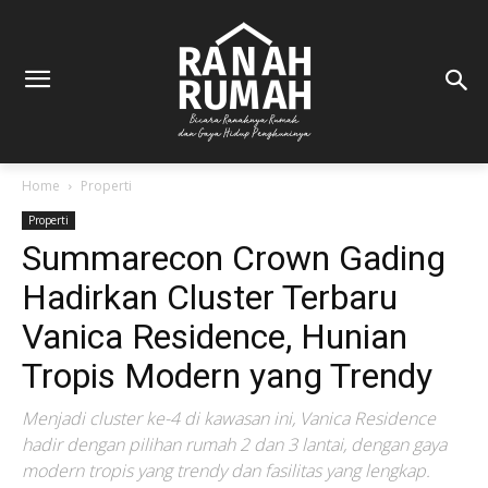
Home
Properti
Properti
Summarecon Crown Gading
Hadirkan Cluster Terbaru
Vanica Residence, Hunian
Tropis Modern yang Trendy
Menjadi cluster ke-4 di kawasan ini, Vanica Residence
hadir dengan pilihan rumah 2 dan 3 lantai, dengan gaya
modern tropis yang trendy dan fasilitas yang lengkap.