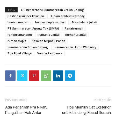
TAGS
Cluster terbaru Summarecon Crown Gading
Destinasi kuliner kekinian
Hunian arsitektur trendy
hunian modern
hunian tropis modern
Magdalena Juliati
PT Summarecon Agung Tbk (SMRA)
Ranahrumah
ranahrumahcom
Rumah 2 Lantai
Rumah 3 lantai
rumah tropis
Sekolah terpadu Pahoa
Summarecon Crown Gading
Summarecon Home Warranty
The Food Village
Vanica Residence
Previous article
Next article
Ada Perjanjian Pra Nikah,
Tips Memilih Cat Eksterior
Pengalihan Hak Antar
untuk Lindungi Fasad Rumah