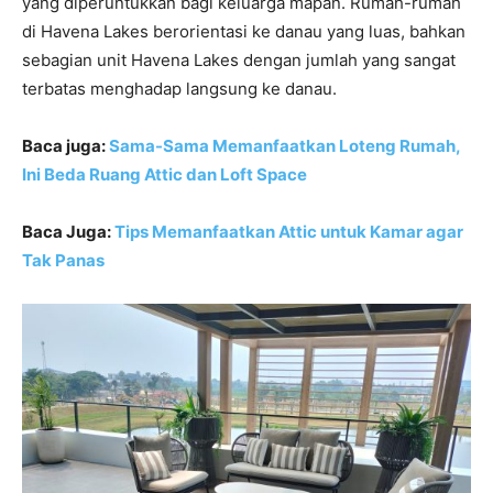
yang diperuntukkan bagi keluarga mapan. Rumah-rumah
di Havena Lakes berorientasi ke danau yang luas, bahkan
sebagian unit Havena Lakes dengan jumlah yang sangat
terbatas menghadap langsung ke danau.
Baca juga:
Sama-Sama Memanfaatkan Loteng Rumah,
Ini Beda Ruang Attic dan Loft Space
Baca Juga:
Tips Memanfaatkan Attic untuk Kamar agar
Tak Panas