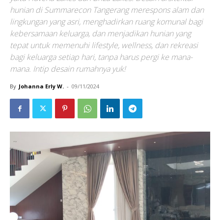
hunian di Summarecon Tangerang merespons alam dan
lingkungan yang asri, menghadirkan ruang komunal bagi
kebersamaan keluarga, dan menjadikan hunian yang
tepat untuk memenuhi lifestyle, wellness, dan rekreasi
bagi keluarga setiap hari, tanpa harus pergi ke mana-
mana. Intip desain rumahnya yuk!
By
Johanna Erly W.
-
09/11/2024