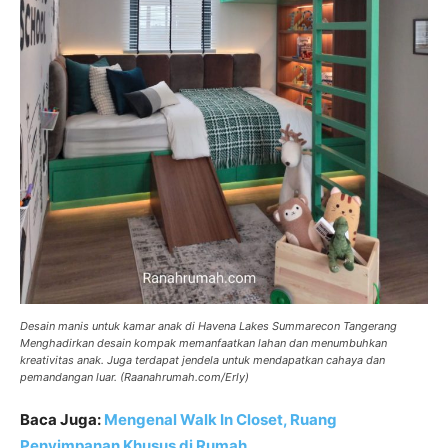
Desain manis untuk kamar anak di Havena Lakes Summarecon Tangerang
Menghadirkan desain kompak memanfaatkan lahan dan menumbuhkan
kreativitas anak. Juga terdapat jendela untuk mendapatkan cahaya dan
pemandangan luar. (Raanahrumah.com/Erly)
Baca Juga:
Mengenal Walk In Closet, Ruang
Penyimpanan Khusus di Rumah