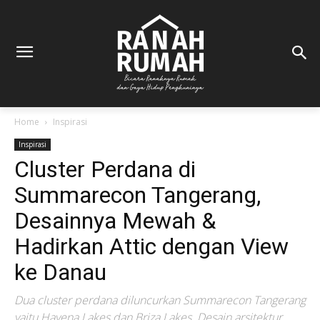
Home
Inspirasi
Inspirasi
Cluster Perdana di
Summarecon Tangerang,
Desainnya Mewah &
Hadirkan Attic dengan View
ke Danau
Dua cluster perdana diluncurkan Summarecon Tangerang
yaitu Havena Lakes dan Briza Lakes. Desain arsitektur