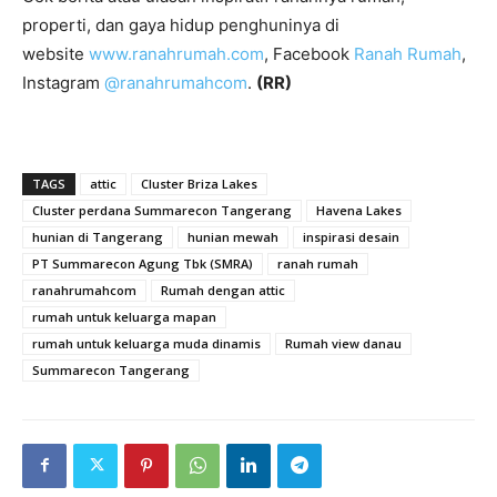
properti, dan gaya hidup penghuninya di
website
www.ranahrumah.com
, Facebook
Ranah Rumah
,
Instagram
@ranahrumahcom
.
(RR)
TAGS
attic
Cluster Briza Lakes
Cluster perdana Summarecon Tangerang
Havena Lakes
hunian di Tangerang
hunian mewah
inspirasi desain
PT Summarecon Agung Tbk (SMRA)
ranah rumah
ranahrumahcom
Rumah dengan attic
rumah untuk keluarga mapan
rumah untuk keluarga muda dinamis
Rumah view danau
Summarecon Tangerang