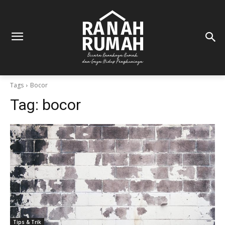
Tags
Bocor
Tag:
bocor
Tips & Trik