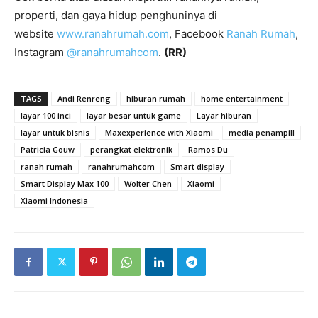
properti, dan gaya hidup penghuninya di
website
www.ranahrumah.com
, Facebook
Ranah Rumah
,
Instagram
@ranahrumahcom
.
(RR)
TAGS
Andi Renreng
hiburan rumah
home entertainment
layar 100 inci
layar besar untuk game
Layar hiburan
layar untuk bisnis
Maxexperience with Xiaomi
media penampill
Patricia Gouw
perangkat elektronik
Ramos Du
ranah rumah
ranahrumahcom
Smart display
Smart Display Max 100
Wolter Chen
Xiaomi
Xiaomi Indonesia