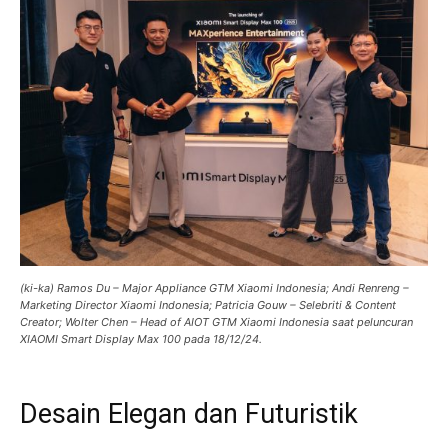
(ki-ka) Ramos Du – Major Appliance GTM Xiaomi Indonesia; Andi Renreng –
Marketing Director Xiaomi Indonesia; Patricia Gouw – Selebriti & Content
Creator; Wolter Chen – Head of AIOT GTM Xiaomi Indonesia saat peluncuran
XIAOMI Smart Display Max 100 pada 18/12/24.
Desain Elegan dan Futuristik