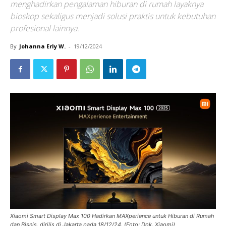
menghadirkan pengalaman hiburan di rumah layaknya
bioskop sekaligus menjadi solusi praktis untuk kebutuhan
profesional lainnya.
By
Johanna Erly W.
-
19/12/2024
Xiaomi Smart Display Max 100 Hadirkan MAXperience untuk Hiburan di Rumah
dan Bisnis, dirilis di Jakarta pada 18/12/24. (Foto: Dok. Xiaomi)