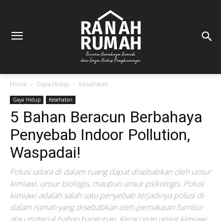
Home
Gaya Hidup
Kesehatan
Gaya Hidup
Kesehatan
5 Bahan Beracun Berbahaya
Penyebab Indoor Pollution,
Waspadai!
Polusi udara di dalam ruang dapat disebabkan oleh unsur
kimiawi, unsur biologis, maupun unsur psikologis. Polusi
kimiawi adalah salah satu penyebab terjadinya polusi di
dalam rumah yang disebabkan oleh pemakaian furnitur
atau material bahan bangunan. Keracunan unsur kimiawi