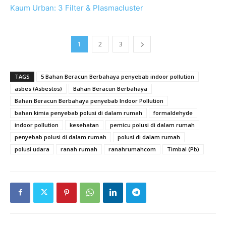
Kaum Urban: 3 Filter & Plasmacluster
1
2
3
TAGS
5 Bahan Beracun Berbahaya penyebab indoor pollution
asbes (Asbestos)
Bahan Beracun Berbahaya
Bahan Beracun Berbahaya penyebab Indoor Pollution
bahan kimia penyebab polusi di dalam rumah
formaldehyde
indoor pollution
kesehatan
pemicu polusi di dalam rumah
penyebab polusi di dalam rumah
polusi di dalam rumah
polusi udara
ranah rumah
ranahrumahcom
Timbal (Pb)