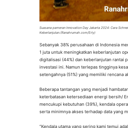
Suasana pameran Innovation Day Jakarta 2024: Cara Schneid
Keberlanjutan.(Ranahrumah.com/Erly)
Sebanyak 38% perusahaan di Indonesia men
1 juta untuk meningkatkan keberlanjutan o
digitalisasi (44%) dan keberlanjutan ranta
investasi ini. Namun terlepas tingginya kes
setengahnya (51%) yang memiliki rencana ak
Beberapa tantangan yang menjadi hambatan
keterbatasan ketersediaan energi bersih/ 
mencukupi kebutuhan (39%), kendala operasi
serta minimnya akses terhadap data yang 
“Kendala utama yang sering kami temui ada