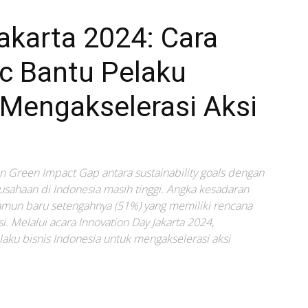
akarta 2024: Cara
ic Bantu Pelaku
 Mengakselerasi Aksi
an Green Impact Gap antara sustainability goals dengan
rusahaan di Indonesia masih tinggi. Angka kesadaran
amun baru setengahnya (51%) yang memiliki rencana
i. Melalui acara Innovation Day Jakarta 2024,
aku bisnis Indonesia untuk mengakselerasi aksi