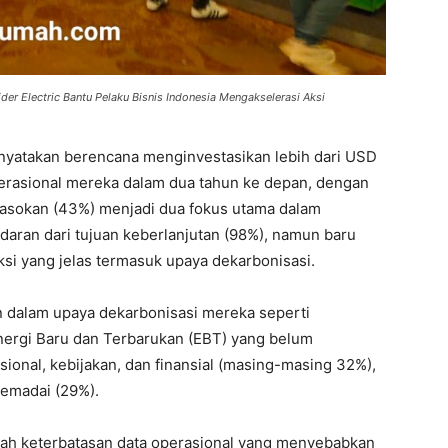
er Electric Bantu Pelaku Bisnis Indonesia Mengakselerasi Aksi
yatakan berencana menginvestasikan lebih dari USD
perasional mereka dalam dua tahun ke depan, dengan
i pasokan (43%) menjadi dua fokus utama dalam
adaran dari tujuan keberlanjutan (98%), namun baru
si yang jelas termasuk upaya dekarbonisasi.
 dalam upaya dekarbonisasi mereka seperti
Energi Baru dan Terbarukan (EBT) yang belum
onal, kebijakan, dan finansial (masing-masing 32%),
memadai (29%).
lah keterbatasan data operasional yang menyebabkan