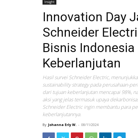
Insight
Innovation Day J
Schneider Electr
Bisnis Indonesia
Keberlanjutan
Hasil survei Schneider Electric, menunjukk
sustainability strategy pada perusahaan-pe
dari tujuan keberlanjutan mencapai 98%, n
aksi yang jelas termasuk upaya dekarbonisas
Schneider Electric ingin membantu para pel
keberlanjutannya.
By
Johanna Erly W.
-
08/11/2024