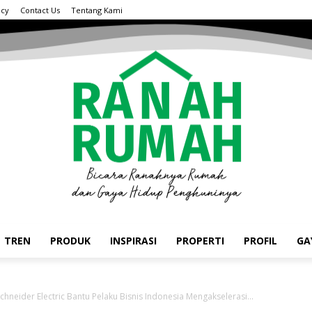
acy
Contact Us
Tentang Kami
TREN
PRODUK
INSPIRASI
PROPERTI
PROFIL
GA
chneider Electric Bantu Pelaku Bisnis Indonesia Mengakselerasi...