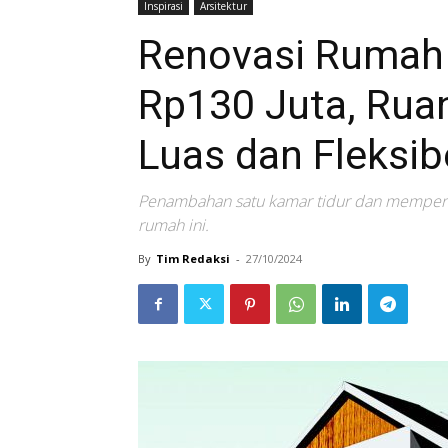
Inspirasi
Arsitektur
Renovasi Rumah
Rp130 Juta, Rua
Luas dan Fleksib
Penambahan satu kamar tidur dan memperlu
rumah ini.
By
Tim Redaksi
-
27/10/2024