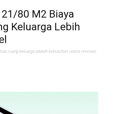
 21/80 M2 Biaya
ng Keluarga Lebih
el
as ruang keluarga adalah kebutuhan utama renovasi