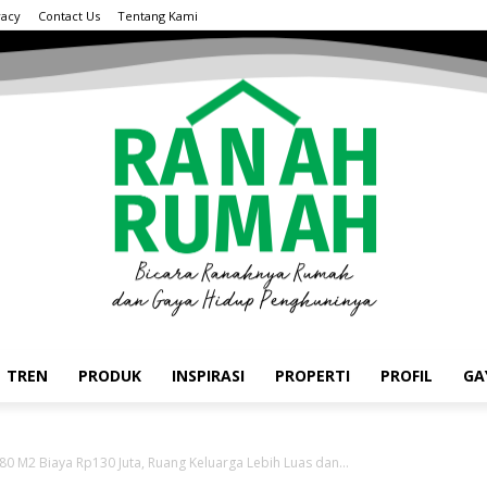
vacy
Contact Us
Tentang Kami
TREN
PRODUK
INSPIRASI
PROPERTI
PROFIL
GA
0 M2 Biaya Rp130 Juta, Ruang Keluarga Lebih Luas dan...