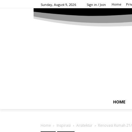
Home
Pri
Sunday, August 9, 2026
Sign in / Join
HOME
Home
Inspirasi
Arsitektur
Renovasi Rumah 21/8