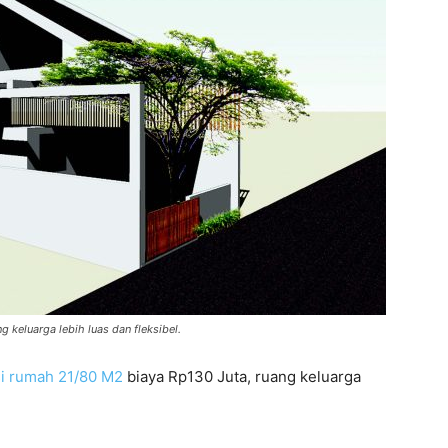
 keluarga lebih luas dan fleksibel.
i rumah 21/80 M2
biaya Rp130 Juta, ruang keluarga